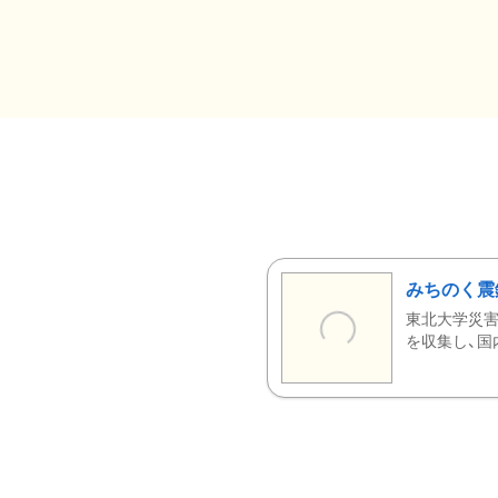
みちのく震
東北大学災害
を収集し、国