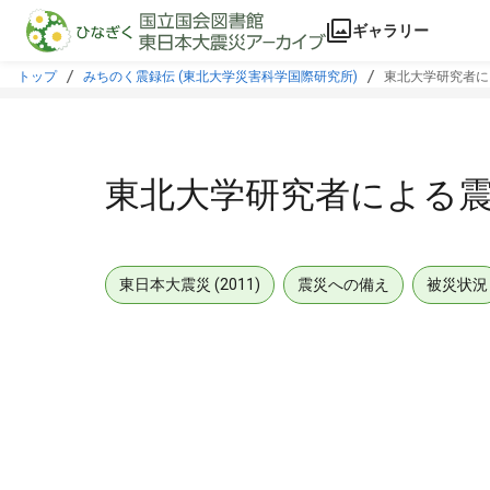
本文に飛ぶ
ギャラリー
トップ
みちのく震録伝 (東北大学災害科学国際研究所)
東北大学研究者に
東北大学研究者による
東日本大震災 (2011)
震災への備え
被災状況
メタデータ