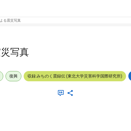
よる震災写真
震災写真
復興
収録:みちのく震録伝 (東北大学災害科学国際研究所)