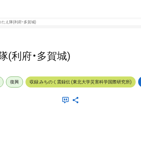
たえ隊(利府・多賀城)
(利府・多賀城)
復興
収録:みちのく震録伝 (東北大学災害科学国際研究所)