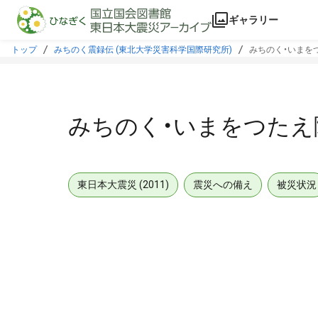
本文に飛ぶ
ギャラリー
トップ
みちのく震録伝 (東北大学災害科学国際研究所)
みちのく・いまをつ
みちのく・いまをつたえ隊
東日本大震災 (2011)
震災への備え
被災状況
メタデータ