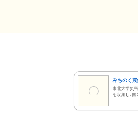
みちのく震
東北大学災害
を収集し、国