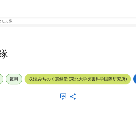
つたえ隊
隊
復興
収録:みちのく震録伝 (東北大学災害科学国際研究所)