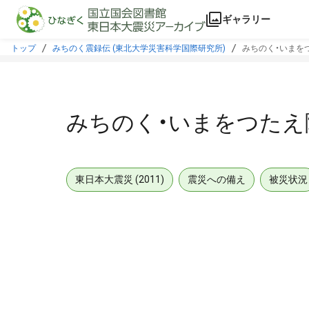
本文に飛ぶ
ギャラリー
トップ
みちのく震録伝 (東北大学災害科学国際研究所)
みちのく・いまを
みちのく・いまをつたえ
東日本大震災 (2011)
震災への備え
被災状況
メタデータ