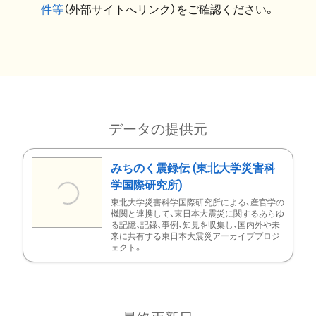
件等
（外部サイトへリンク）をご確認ください。
データの提供元
みちのく震録伝 (東北大学災害科
学国際研究所)
東北大学災害科学国際研究所による、産官学の
機関と連携して、東日本大震災に関するあらゆ
る記憶、記録、事例、知見を収集し、国内外や未
来に共有する東日本大震災アーカイブプロジ
ェクト。