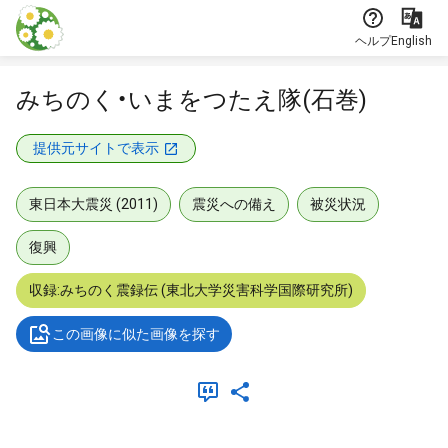
本文に飛ぶ
ヘルプ
English
みちのく・いまをつたえ隊(石巻)
提供元サイトで表示
東日本大震災 (2011)
震災への備え
被災状況
復興
収録:みちのく震録伝 (東北大学災害科学国際研究所)
この画像に似た画像を探す