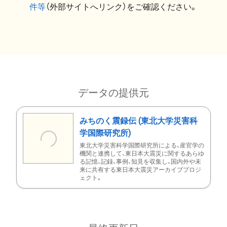
件等
（外部サイトへリンク）をご確認ください。
データの提供元
みちのく震録伝 (東北大学災害科
学国際研究所)
東北大学災害科学国際研究所による、産官学の
機関と連携して、東日本大震災に関するあらゆ
る記憶、記録、事例、知見を収集し、国内外や未
来に共有する東日本大震災アーカイブプロジ
ェクト。