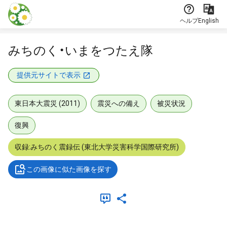
本文に飛ぶ
ヘルプ
English
みちのく・いまをつたえ隊
提供元サイトで表示
東日本大震災 (2011)
震災への備え
被災状況
復興
収録:みちのく震録伝 (東北大学災害科学国際研究所)
この画像に似た画像を探す