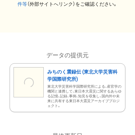
件等
（外部サイトへリンク）をご確認ください。
データの提供元
みちのく震録伝 (東北大学災害科
学国際研究所)
東北大学災害科学国際研究所による、産官学の
機関と連携して、東日本大震災に関するあらゆ
る記憶、記録、事例、知見を収集し、国内外や未
来に共有する東日本大震災アーカイブプロジ
ェクト。