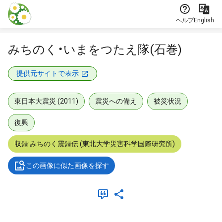
本文に飛ぶ
ヘルプ
English
みちのく・いまをつたえ隊(石巻)
提供元サイトで表示
東日本大震災 (2011)
震災への備え
被災状況
復興
収録:みちのく震録伝 (東北大学災害科学国際研究所)
この画像に似た画像を探す