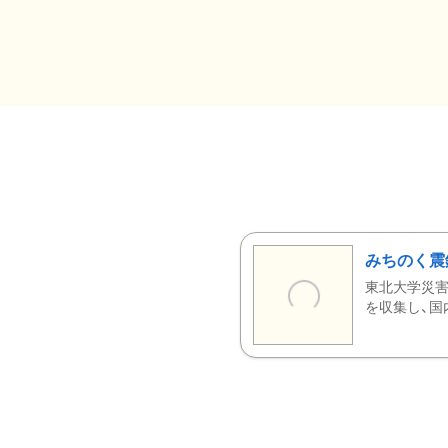
みちのく震
東北大学災害
を収集し、国