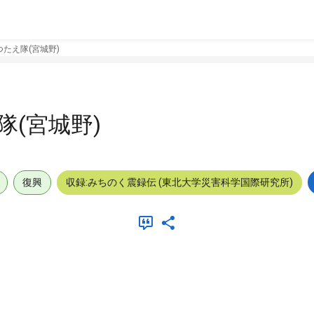
たえ隊(宮城野)
(宮城野)
復興
収録:みちのく震録伝 (東北大学災害科学国際研究所)