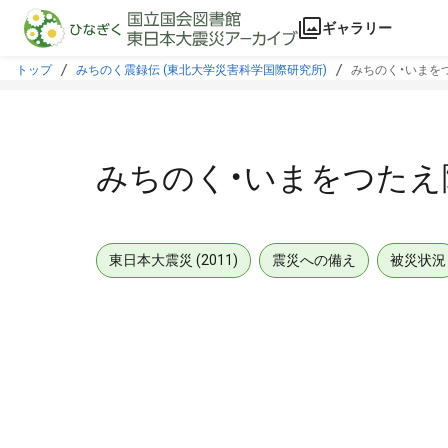
本文に飛ぶ
ギャラリー
トップ
みちのく震録伝 (東北大学災害科学国際研究所)
みちのく・いまをつ
みちのく・いまをつたえ隊
東日本大震災 (2011)
震災への備え
被災状況
メタデータ