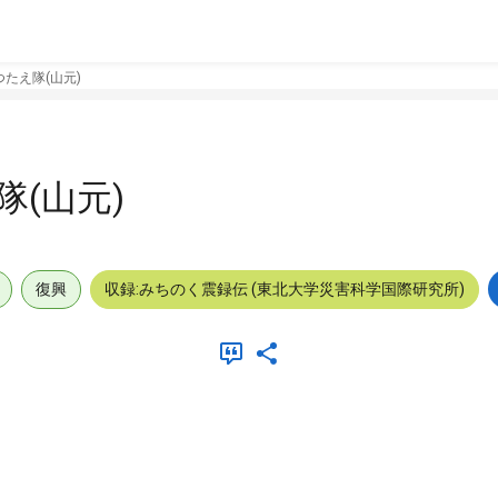
たえ隊(山元)
(山元)
復興
収録:みちのく震録伝 (東北大学災害科学国際研究所)