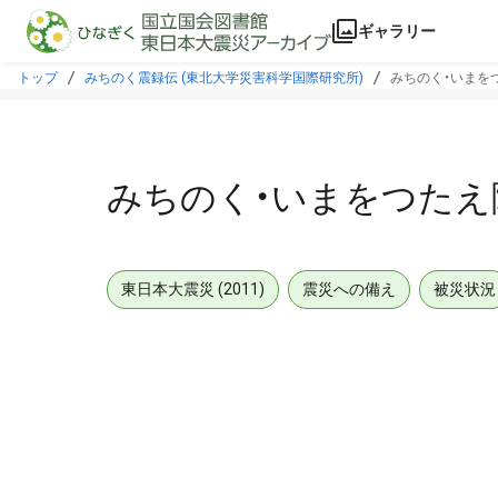
本文に飛ぶ
ギャラリー
トップ
みちのく震録伝 (東北大学災害科学国際研究所)
みちのく・いまをつ
みちのく・いまをつたえ隊
東日本大震災 (2011)
震災への備え
被災状況
メタデータ