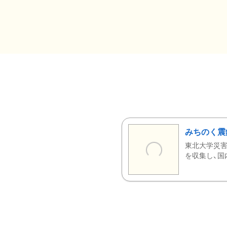
みちのく震
東北大学災害
を収集し、国