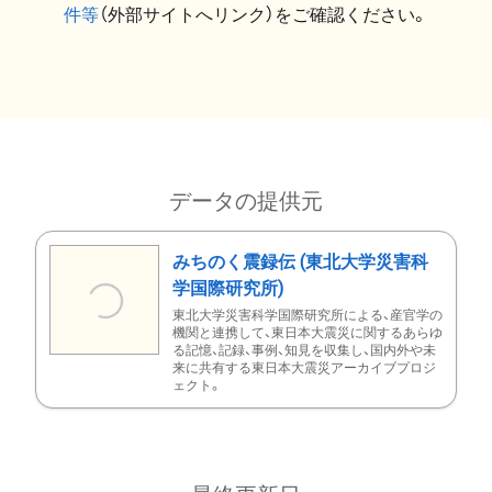
件等
（外部サイトへリンク）をご確認ください。
データの提供元
みちのく震録伝 (東北大学災害科
学国際研究所)
東北大学災害科学国際研究所による、産官学の
機関と連携して、東日本大震災に関するあらゆ
る記憶、記録、事例、知見を収集し、国内外や未
来に共有する東日本大震災アーカイブプロジ
ェクト。