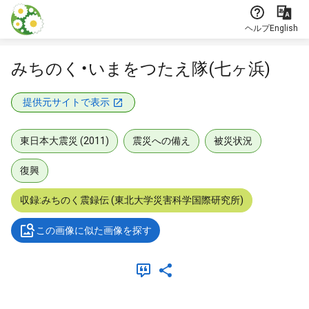
本文に飛ぶ
ヘルプ
English
みちのく・いまをつたえ隊(七ヶ浜)
提供元サイトで表示
東日本大震災 (2011)
震災への備え
被災状況
復興
収録:みちのく震録伝 (東北大学災害科学国際研究所)
この画像に似た画像を探す