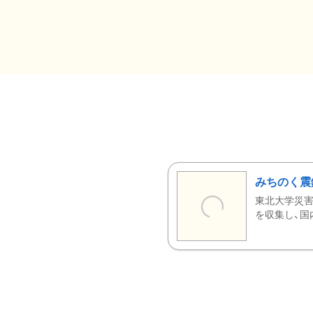
みちのく震
東北大学災害
を収集し、国