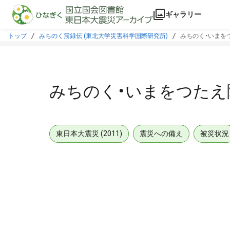
本文に飛ぶ
ギャラリー
トップ
みちのく震録伝 (東北大学災害科学国際研究所)
みちのく・いまをつ
みちのく・いまをつたえ隊
東日本大震災 (2011)
震災への備え
被災状況
メタデータ