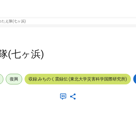
たえ隊(七ヶ浜)
(七ヶ浜)
復興
収録:みちのく震録伝 (東北大学災害科学国際研究所)