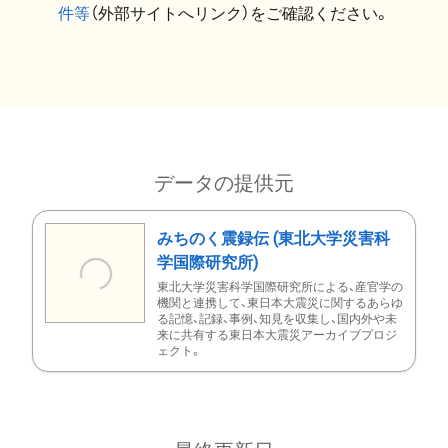
件等
（外部サイトへリンク）をご確認ください。
データの提供元
みちのく震録伝 (東北大学災害科
学国際研究所)
東北大学災害科学国際研究所による、産官学の
機関と連携して、東日本大震災に関するあらゆ
る記憶、記録、事例、知見を収集し、国内外や未
来に共有する東日本大震災アーカイブプロジ
ェクト。