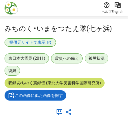
本文に飛ぶ
ヘルプ
English
みちのく・いまをつたえ隊(七ヶ浜)
提供元サイトで表示
東日本大震災 (2011)
震災への備え
被災状況
復興
収録:みちのく震録伝 (東北大学災害科学国際研究所)
この画像に似た画像を探す