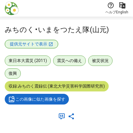
本文に飛ぶ
ヘルプ
English
みちのく・いまをつたえ隊(山元)
提供元サイトで表示
東日本大震災 (2011)
震災への備え
被災状況
復興
収録:みちのく震録伝 (東北大学災害科学国際研究所)
この画像に似た画像を探す