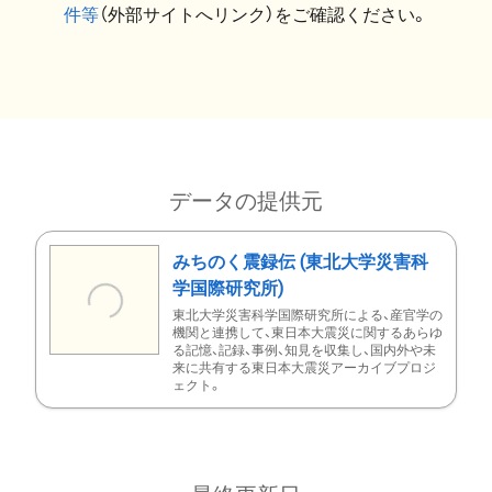
件等
（外部サイトへリンク）をご確認ください。
データの提供元
みちのく震録伝 (東北大学災害科
学国際研究所)
東北大学災害科学国際研究所による、産官学の
機関と連携して、東日本大震災に関するあらゆ
る記憶、記録、事例、知見を収集し、国内外や未
来に共有する東日本大震災アーカイブプロジ
ェクト。