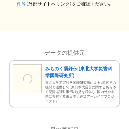
件等
（外部サイトへリンク）をご確認ください。
データの提供元
みちのく震録伝 (東北大学災害科
学国際研究所)
東北大学災害科学国際研究所による、産官学の
機関と連携して、東日本大震災に関するあらゆ
る記憶、記録、事例、知見を収集し、国内外や未
来に共有する東日本大震災アーカイブプロジ
ェクト。