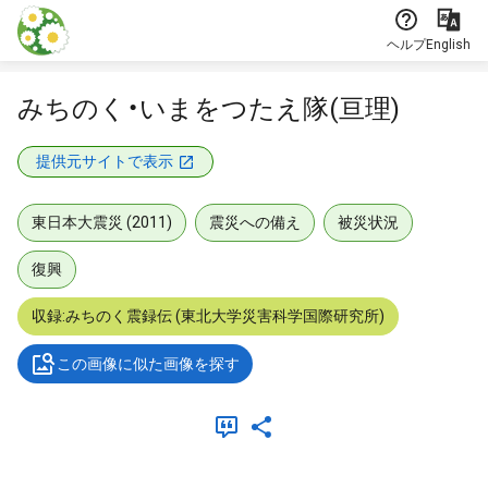
本文に飛ぶ
ヘルプ
English
みちのく・いまをつたえ隊(亘理)
提供元サイトで表示
東日本大震災 (2011)
震災への備え
被災状況
復興
収録:みちのく震録伝 (東北大学災害科学国際研究所)
この画像に似た画像を探す