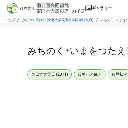
本文に飛ぶ
ギャラリー
トップ
みちのく震録伝 (東北大学災害科学国際研究所)
みちのく・いまを
みちのく・いまをつたえ
東日本大震災 (2011)
震災への備え
被災状況
メタデータ