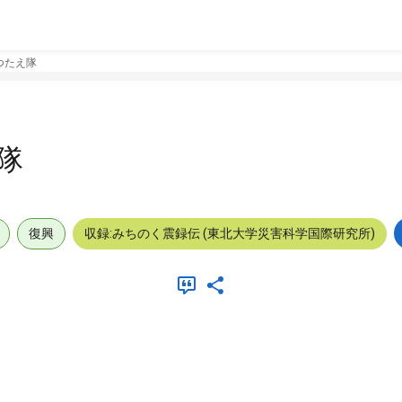
つたえ隊
隊
復興
収録:みちのく震録伝 (東北大学災害科学国際研究所)