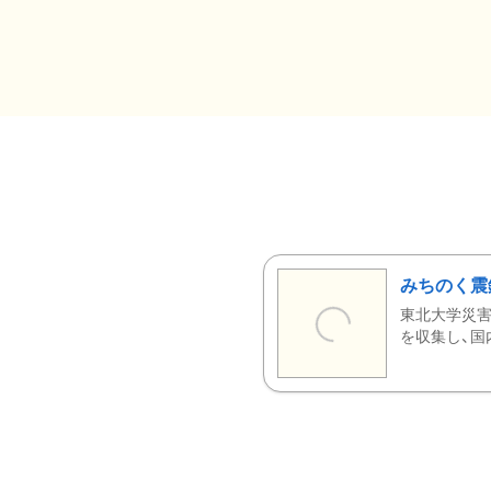
みちのく震
東北大学災害
を収集し、国