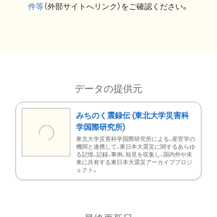
件等
（外部サイトへリンク）をご確認ください。
データの提供元
みちのく震録伝 (東北大学災害科
学国際研究所)
東北大学災害科学国際研究所による、産官学の
機関と連携して、東日本大震災に関するあらゆ
る記憶、記録、事例、知見を収集し、国内外や未
来に共有する東日本大震災アーカイブプロジ
ェクト。