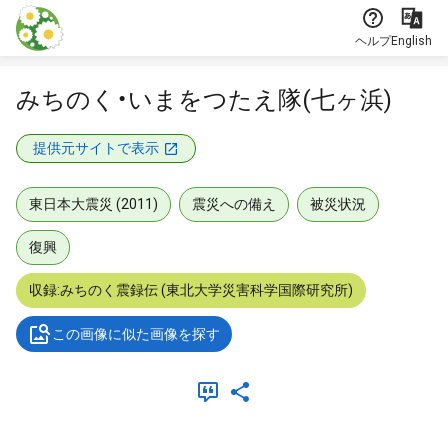
本文に飛ぶ
ヘルプ
English
みちのく・いまをつたえ隊(七ヶ浜)
提供元サイトで表示
東日本大震災 (2011)
震災への備え
被災状況
復興
収録:みちのく震録伝 (東北大学災害科学国際研究所)
この画像に似た画像を探す