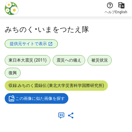
本文に飛ぶ
ヘルプ
English
みちのく・いまをつたえ隊
提供元サイトで表示
東日本大震災 (2011)
震災への備え
被災状況
復興
収録:みちのく震録伝 (東北大学災害科学国際研究所)
この画像に似た画像を探す