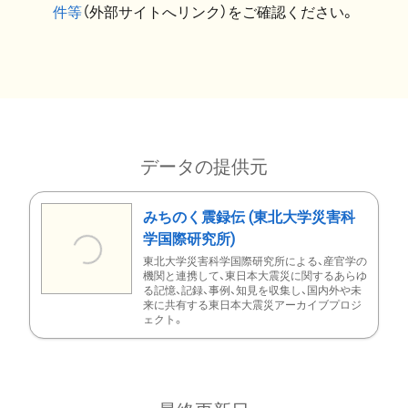
件等
（外部サイトへリンク）をご確認ください。
データの提供元
みちのく震録伝 (東北大学災害科
学国際研究所)
東北大学災害科学国際研究所による、産官学の
機関と連携して、東日本大震災に関するあらゆ
る記憶、記録、事例、知見を収集し、国内外や未
来に共有する東日本大震災アーカイブプロジ
ェクト。