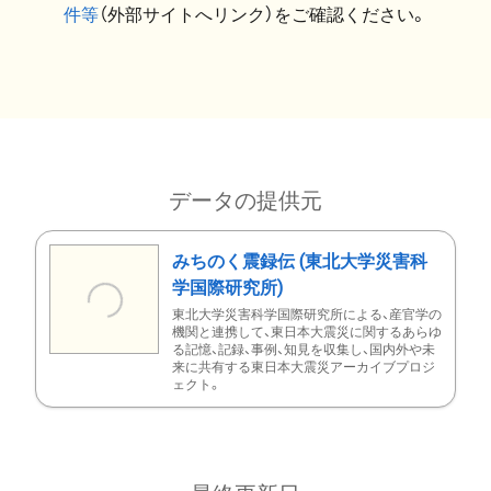
件等
（外部サイトへリンク）をご確認ください。
データの提供元
みちのく震録伝 (東北大学災害科
学国際研究所)
東北大学災害科学国際研究所による、産官学の
機関と連携して、東日本大震災に関するあらゆ
る記憶、記録、事例、知見を収集し、国内外や未
来に共有する東日本大震災アーカイブプロジ
ェクト。