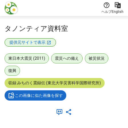
本文に飛ぶ
ヘルプ
English
タノンティア資料室
提供元サイトで表示
東日本大震災 (2011)
震災への備え
被災状況
復興
収録:みちのく震録伝 (東北大学災害科学国際研究所)
この画像に似た画像を探す