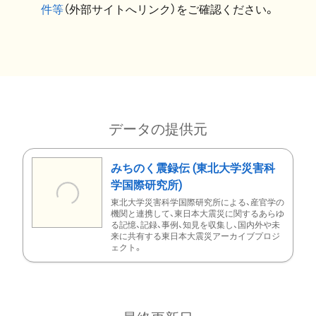
件等
（外部サイトへリンク）をご確認ください。
データの提供元
みちのく震録伝 (東北大学災害科
学国際研究所)
東北大学災害科学国際研究所による、産官学の
機関と連携して、東日本大震災に関するあらゆ
る記憶、記録、事例、知見を収集し、国内外や未
来に共有する東日本大震災アーカイブプロジ
ェクト。