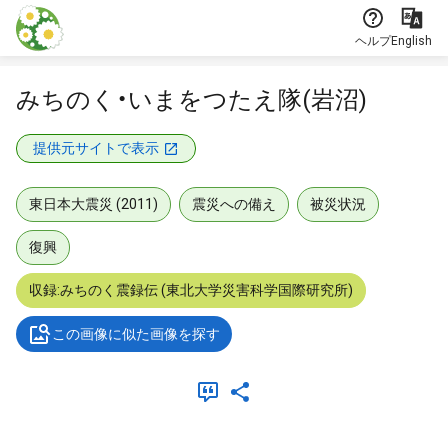
本文に飛ぶ
ヘルプ
English
みちのく・いまをつたえ隊(岩沼)
提供元サイトで表示
東日本大震災 (2011)
震災への備え
被災状況
復興
収録:みちのく震録伝 (東北大学災害科学国際研究所)
この画像に似た画像を探す