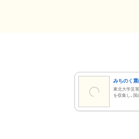
みちのく震
東北大学災害
を収集し、国