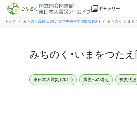
本文に飛ぶ
ギャラリー
トップ
みちのく震録伝 (東北大学災害科学国際研究所)
みちのく・いまをつ
みちのく・いまをつたえ隊
東日本大震災 (2011)
震災への備え
被災状況
メタデータ