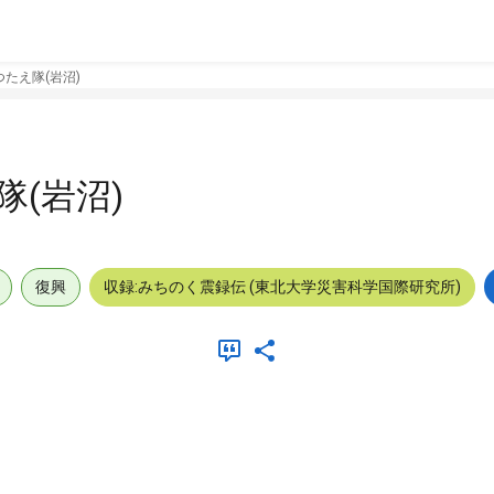
たえ隊(岩沼)
(岩沼)
復興
収録:みちのく震録伝 (東北大学災害科学国際研究所)