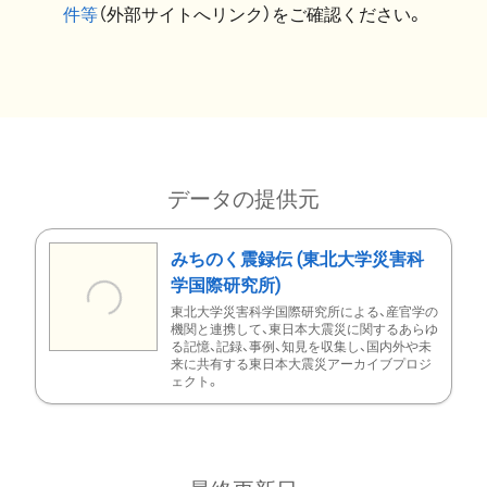
件等
（外部サイトへリンク）をご確認ください。
データの提供元
みちのく震録伝 (東北大学災害科
学国際研究所)
東北大学災害科学国際研究所による、産官学の
機関と連携して、東日本大震災に関するあらゆ
る記憶、記録、事例、知見を収集し、国内外や未
来に共有する東日本大震災アーカイブプロジ
ェクト。