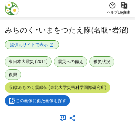
本文に飛ぶ
ヘルプ
English
みちのく・いまをつたえ隊(名取・岩沼)
提供元サイトで表示
東日本大震災 (2011)
震災への備え
被災状況
復興
収録:みちのく震録伝 (東北大学災害科学国際研究所)
この画像に似た画像を探す