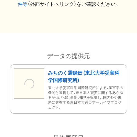
件等
（外部サイトへリンク）をご確認ください。
データの提供元
みちのく震録伝 (東北大学災害科
学国際研究所)
東北大学災害科学国際研究所による、産官学の
機関と連携して、東日本大震災に関するあらゆ
る記憶、記録、事例、知見を収集し、国内外や未
来に共有する東日本大震災アーカイブプロジ
ェクト。