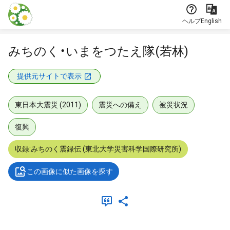
本文に飛ぶ
ヘルプ
English
みちのく・いまをつたえ隊(若林)
提供元サイトで表示
東日本大震災 (2011)
震災への備え
被災状況
復興
収録:みちのく震録伝 (東北大学災害科学国際研究所)
この画像に似た画像を探す