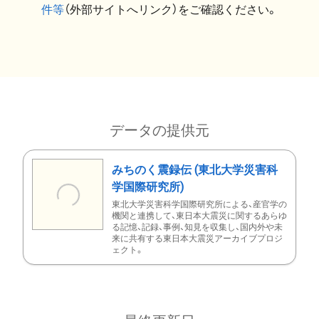
件等
（外部サイトへリンク）をご確認ください。
データの提供元
みちのく震録伝 (東北大学災害科
学国際研究所)
東北大学災害科学国際研究所による、産官学の
機関と連携して、東日本大震災に関するあらゆ
る記憶、記録、事例、知見を収集し、国内外や未
来に共有する東日本大震災アーカイブプロジ
ェクト。