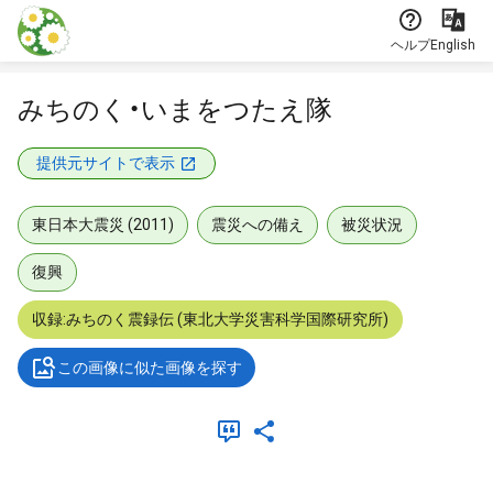
本文に飛ぶ
ヘルプ
English
みちのく・いまをつたえ隊
提供元サイトで表示
東日本大震災 (2011)
震災への備え
被災状況
復興
収録:みちのく震録伝 (東北大学災害科学国際研究所)
この画像に似た画像を探す