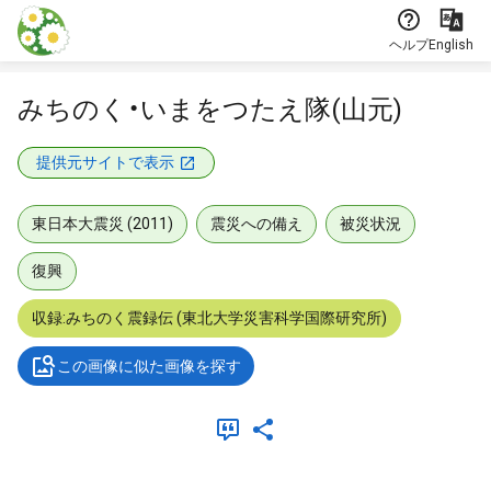
本文に飛ぶ
ヘルプ
English
みちのく・いまをつたえ隊(山元)
提供元サイトで表示
東日本大震災 (2011)
震災への備え
被災状況
復興
収録:みちのく震録伝 (東北大学災害科学国際研究所)
この画像に似た画像を探す