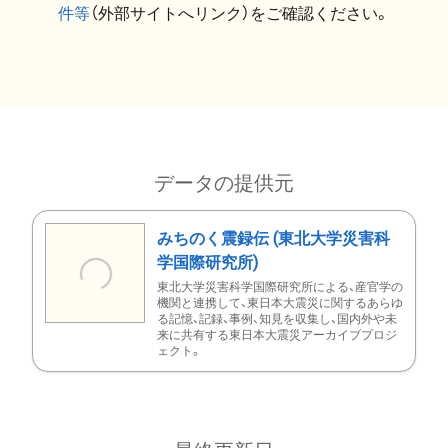
件等
（外部サイトへリンク）をご確認ください。
データの提供元
みちのく震録伝 (東北大学災害科
学国際研究所)
東北大学災害科学国際研究所による、産官学の
機関と連携して、東日本大震災に関するあらゆ
る記憶、記録、事例、知見を収集し、国内外や未
来に共有する東日本大震災アーカイブプロジ
ェクト。