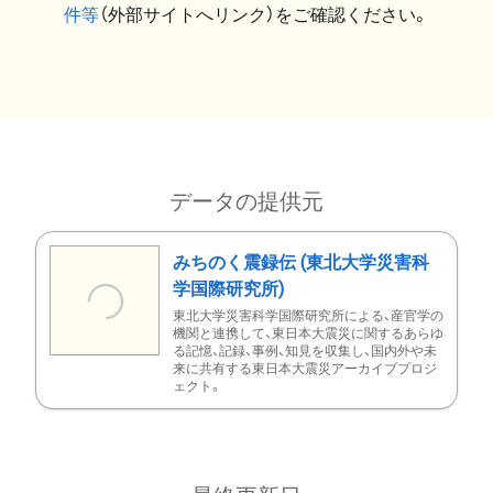
件等
（外部サイトへリンク）をご確認ください。
データの提供元
みちのく震録伝 (東北大学災害科
学国際研究所)
東北大学災害科学国際研究所による、産官学の
機関と連携して、東日本大震災に関するあらゆ
る記憶、記録、事例、知見を収集し、国内外や未
来に共有する東日本大震災アーカイブプロジ
ェクト。