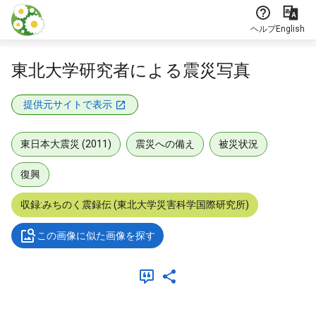
本文に飛ぶ
ヘルプ
English
東北大学研究者による震災写真
提供元サイトで表示
東日本大震災 (2011)
震災への備え
被災状況
復興
収録:みちのく震録伝 (東北大学災害科学国際研究所)
この画像に似た画像を探す