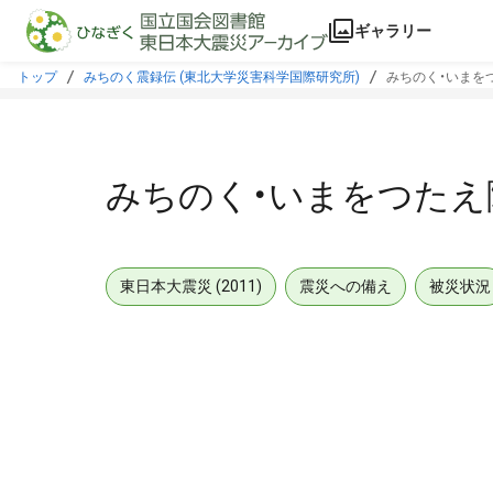
本文に飛ぶ
ギャラリー
トップ
みちのく震録伝 (東北大学災害科学国際研究所)
みちのく・いまをつ
みちのく・いまをつたえ隊
東日本大震災 (2011)
震災への備え
被災状況
メタデータ