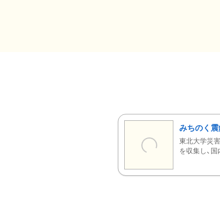
みちのく震
東北大学災害
を収集し、国