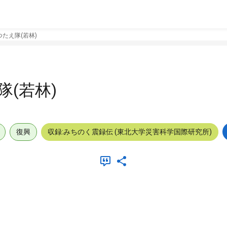
たえ隊(若林)
(若林)
復興
収録:みちのく震録伝 (東北大学災害科学国際研究所)