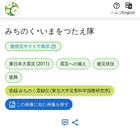
本文に飛ぶ
ヘルプ
English
みちのく・いまをつたえ隊
提供元サイトで表示
東日本大震災 (2011)
震災への備え
被災状況
復興
収録:みちのく震録伝 (東北大学災害科学国際研究所)
この画像に似た画像を探す