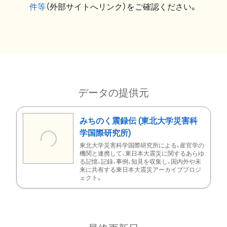
件等
（外部サイトへリンク）をご確認ください。
データの提供元
みちのく震録伝 (東北大学災害科
学国際研究所)
東北大学災害科学国際研究所による、産官学の
機関と連携して、東日本大震災に関するあらゆ
る記憶、記録、事例、知見を収集し、国内外や未
来に共有する東日本大震災アーカイブプロジ
ェクト。