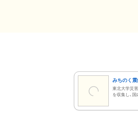
みちのく震
東北大学災害
を収集し、国