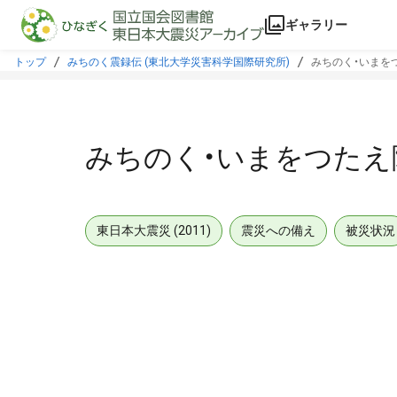
本文に飛ぶ
ギャラリー
トップ
みちのく震録伝 (東北大学災害科学国際研究所)
みちのく・いまを
みちのく・いまをつたえ
東日本大震災 (2011)
震災への備え
被災状況
メタデータ