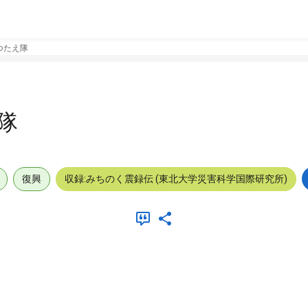
つたえ隊
隊
復興
収録:みちのく震録伝 (東北大学災害科学国際研究所)