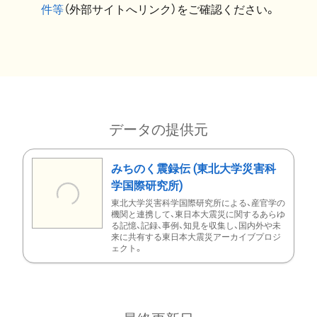
件等
（外部サイトへリンク）をご確認ください。
データの提供元
みちのく震録伝 (東北大学災害科
学国際研究所)
東北大学災害科学国際研究所による、産官学の
機関と連携して、東日本大震災に関するあらゆ
る記憶、記録、事例、知見を収集し、国内外や未
来に共有する東日本大震災アーカイブプロジ
ェクト。