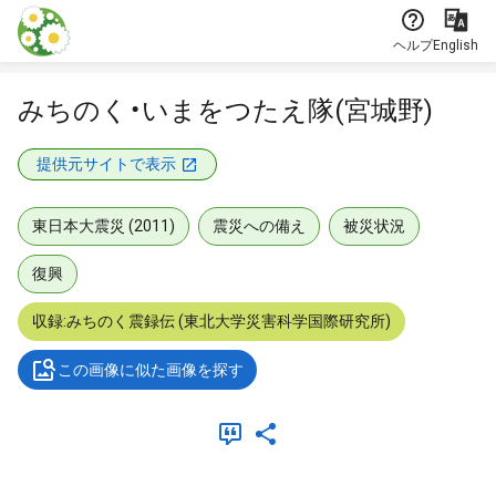
本文に飛ぶ
ヘルプ
English
みちのく・いまをつたえ隊(宮城野)
提供元サイトで表示
東日本大震災 (2011)
震災への備え
被災状況
復興
収録:みちのく震録伝 (東北大学災害科学国際研究所)
この画像に似た画像を探す