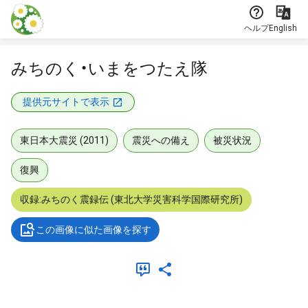
本文に飛ぶ
ヘルプ
English
みちのく・いまをつたえ隊
提供元サイトで表示
東日本大震災 (2011)
震災への備え
被災状況
復興
収録:みちのく震録伝 (東北大学災害科学国際研究所)
この画像に似た画像を探す