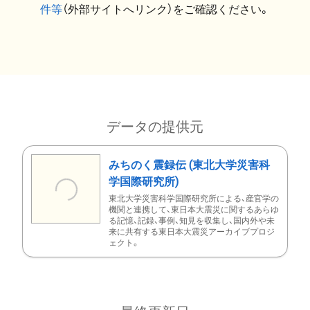
件等
（外部サイトへリンク）をご確認ください。
データの提供元
みちのく震録伝 (東北大学災害科
学国際研究所)
東北大学災害科学国際研究所による、産官学の
機関と連携して、東日本大震災に関するあらゆ
る記憶、記録、事例、知見を収集し、国内外や未
来に共有する東日本大震災アーカイブプロジ
ェクト。