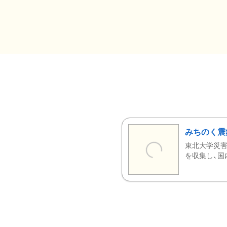
みちのく震
東北大学災害
を収集し、国