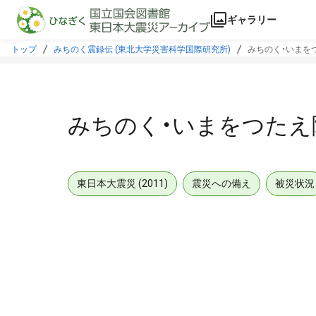
本文に飛ぶ
ギャラリー
トップ
みちのく震録伝 (東北大学災害科学国際研究所)
みちのく・いまをつ
みちのく・いまをつたえ隊
東日本大震災 (2011)
震災への備え
被災状況
メタデータ