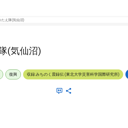
たえ隊(気仙沼)
(気仙沼)
復興
収録:みちのく震録伝 (東北大学災害科学国際研究所)