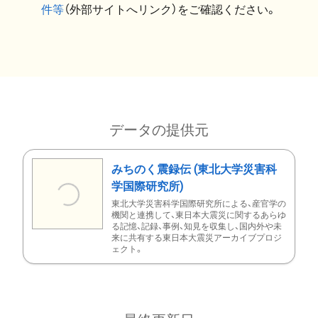
件等
（外部サイトへリンク）をご確認ください。
データの提供元
みちのく震録伝 (東北大学災害科
学国際研究所)
東北大学災害科学国際研究所による、産官学の
機関と連携して、東日本大震災に関するあらゆ
る記憶、記録、事例、知見を収集し、国内外や未
来に共有する東日本大震災アーカイブプロジ
ェクト。