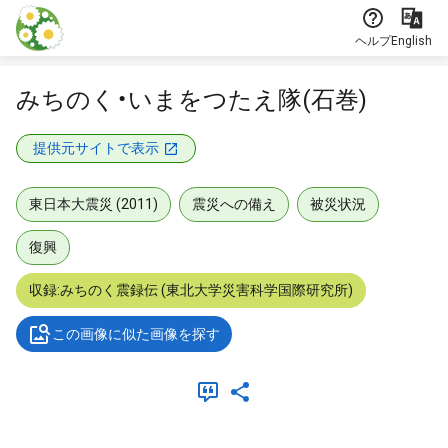
本文に飛ぶ
ヘルプ
English
みちのく・いまをつたえ隊(石巻)
提供元サイトで表示
東日本大震災 (2011)
震災への備え
被災状況
復興
収録:みちのく震録伝 (東北大学災害科学国際研究所)
この画像に似た画像を探す