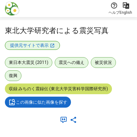
本文に飛ぶ
ヘルプ
English
東北大学研究者による震災写真
提供元サイトで表示
東日本大震災 (2011)
震災への備え
被災状況
復興
収録:みちのく震録伝 (東北大学災害科学国際研究所)
この画像に似た画像を探す