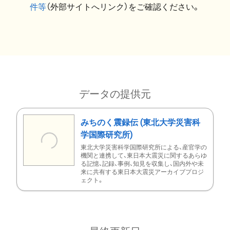
件等
（外部サイトへリンク）をご確認ください。
データの提供元
みちのく震録伝 (東北大学災害科
学国際研究所)
東北大学災害科学国際研究所による、産官学の
機関と連携して、東日本大震災に関するあらゆ
る記憶、記録、事例、知見を収集し、国内外や未
来に共有する東日本大震災アーカイブプロジ
ェクト。