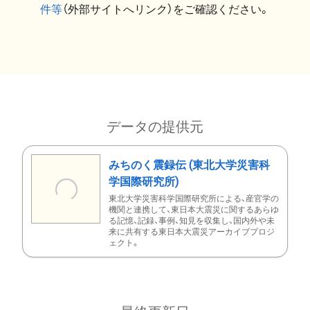
件等
（外部サイトへリンク）をご確認ください。
データの提供元
みちのく震録伝 (東北大学災害科
学国際研究所)
東北大学災害科学国際研究所による、産官学の
機関と連携して、東日本大震災に関するあらゆ
る記憶、記録、事例、知見を収集し、国内外や未
来に共有する東日本大震災アーカイブプロジ
ェクト。