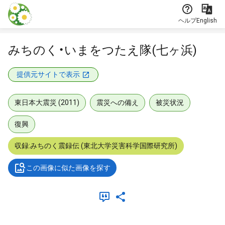
本文に飛ぶ
ヘルプ
English
みちのく・いまをつたえ隊(七ヶ浜)
提供元サイトで表示
東日本大震災 (2011)
震災への備え
被災状況
復興
収録:みちのく震録伝 (東北大学災害科学国際研究所)
この画像に似た画像を探す