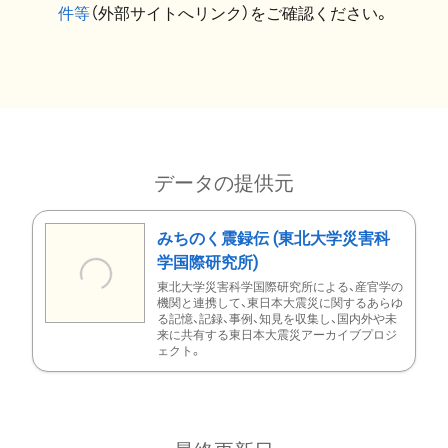
件等
（外部サイトへリンク）をご確認ください。
データの提供元
みちのく震録伝 (東北大学災害科
学国際研究所)
東北大学災害科学国際研究所による、産官学の
機関と連携して、東日本大震災に関するあらゆ
る記憶、記録、事例、知見を収集し、国内外や未
来に共有する東日本大震災アーカイブプロジ
ェクト。