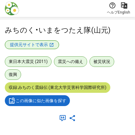
本文に飛ぶ
ヘルプ
English
みちのく・いまをつたえ隊(山元)
提供元サイトで表示
東日本大震災 (2011)
震災への備え
被災状況
復興
収録:みちのく震録伝 (東北大学災害科学国際研究所)
この画像に似た画像を探す