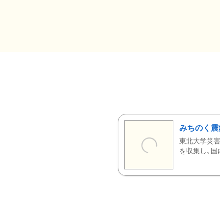
みちのく震
東北大学災害
を収集し、国