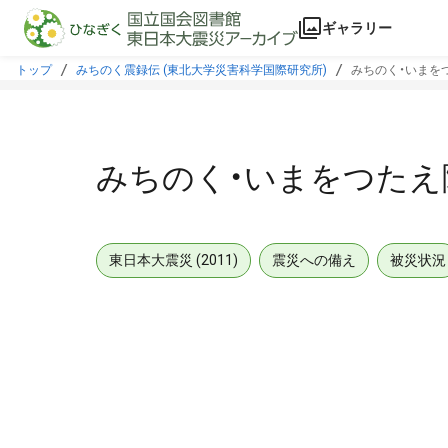
本文に飛ぶ
ギャラリー
トップ
みちのく震録伝 (東北大学災害科学国際研究所)
みちのく・いまをつ
みちのく・いまをつたえ隊
東日本大震災 (2011)
震災への備え
被災状況
メタデータ