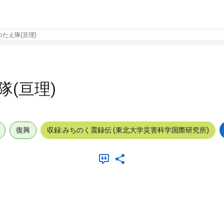
たえ隊(亘理)
(亘理)
復興
収録:みちのく震録伝 (東北大学災害科学国際研究所)