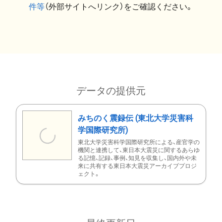
件等
（外部サイトへリンク）をご確認ください。
データの提供元
みちのく震録伝 (東北大学災害科
学国際研究所)
東北大学災害科学国際研究所による、産官学の
機関と連携して、東日本大震災に関するあらゆ
る記憶、記録、事例、知見を収集し、国内外や未
来に共有する東日本大震災アーカイブプロジ
ェクト。