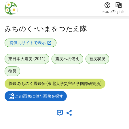
本文に飛ぶ
ヘルプ
English
みちのく・いまをつたえ隊
提供元サイトで表示
東日本大震災 (2011)
震災への備え
被災状況
復興
収録:みちのく震録伝 (東北大学災害科学国際研究所)
この画像に似た画像を探す