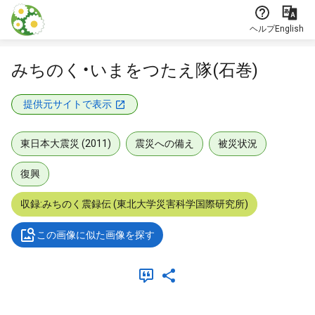
本文に飛ぶ
ヘルプ
English
みちのく・いまをつたえ隊(石巻)
提供元サイトで表示
東日本大震災 (2011)
震災への備え
被災状況
復興
収録:みちのく震録伝 (東北大学災害科学国際研究所)
この画像に似た画像を探す