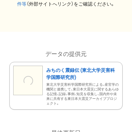
件等
（外部サイトへリンク）をご確認ください。
データの提供元
みちのく震録伝 (東北大学災害科
学国際研究所)
東北大学災害科学国際研究所による、産官学の
機関と連携して、東日本大震災に関するあらゆ
る記憶、記録、事例、知見を収集し、国内外や未
来に共有する東日本大震災アーカイブプロジ
ェクト。