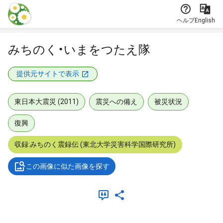
本文に飛ぶ
ヘルプ
English
みちのく・いまをつたえ隊
提供元サイトで表示
東日本大震災 (2011)
震災への備え
被災状況
復興
収録:みちのく震録伝 (東北大学災害科学国際研究所)
この画像に似た画像を探す