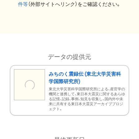
件等
（外部サイトへリンク）をご確認ください。
データの提供元
みちのく震録伝 (東北大学災害科
学国際研究所)
東北大学災害科学国際研究所による、産官学の
機関と連携して、東日本大震災に関するあらゆ
る記憶、記録、事例、知見を収集し、国内外や未
来に共有する東日本大震災アーカイブプロジ
ェクト。