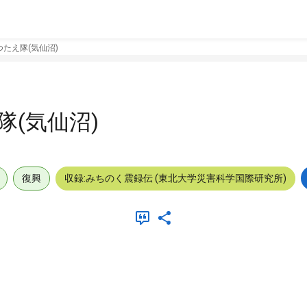
たえ隊(気仙沼)
(気仙沼)
復興
収録:みちのく震録伝 (東北大学災害科学国際研究所)