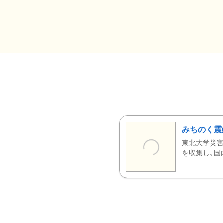
みちのく震
東北大学災害
を収集し、国