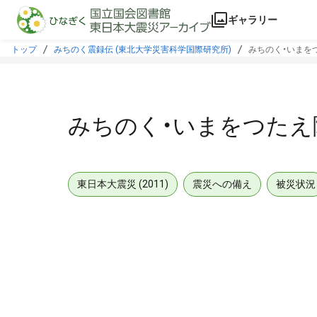
本文に飛ぶ
ギャラリー
トップ
みちのく震録伝 (東北大学災害科学国際研究所)
みちのく・いまをつ
みちのく・いまをつたえ隊
東日本大震災 (2011)
震災への備え
被災状況
メタデータ