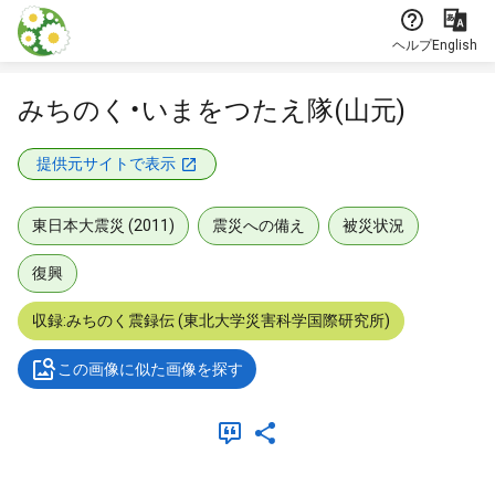
本文に飛ぶ
ヘルプ
English
みちのく・いまをつたえ隊(山元)
提供元サイトで表示
東日本大震災 (2011)
震災への備え
被災状況
復興
収録:みちのく震録伝 (東北大学災害科学国際研究所)
この画像に似た画像を探す