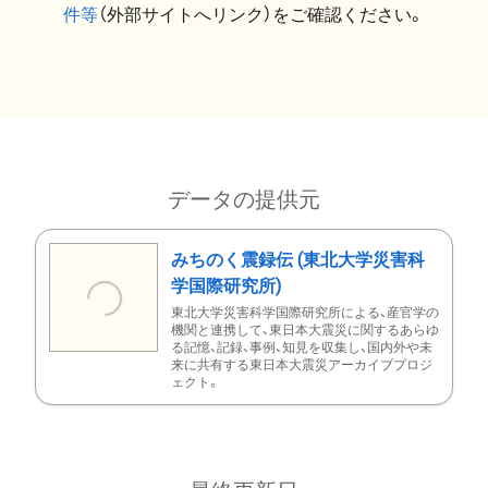
件等
（外部サイトへリンク）をご確認ください。
データの提供元
みちのく震録伝 (東北大学災害科
学国際研究所)
東北大学災害科学国際研究所による、産官学の
機関と連携して、東日本大震災に関するあらゆ
る記憶、記録、事例、知見を収集し、国内外や未
来に共有する東日本大震災アーカイブプロジ
ェクト。