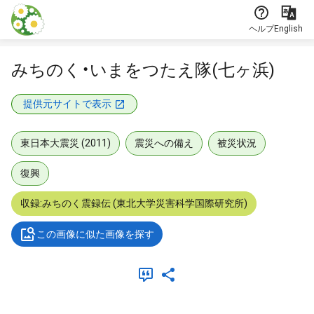
本文に飛ぶ
ヘルプ
English
みちのく・いまをつたえ隊(七ヶ浜)
提供元サイトで表示
東日本大震災 (2011)
震災への備え
被災状況
復興
収録:みちのく震録伝 (東北大学災害科学国際研究所)
この画像に似た画像を探す