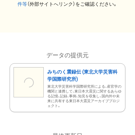
件等
（外部サイトへリンク）をご確認ください。
データの提供元
みちのく震録伝 (東北大学災害科
学国際研究所)
東北大学災害科学国際研究所による、産官学の
機関と連携して、東日本大震災に関するあらゆ
る記憶、記録、事例、知見を収集し、国内外や未
来に共有する東日本大震災アーカイブプロジ
ェクト。