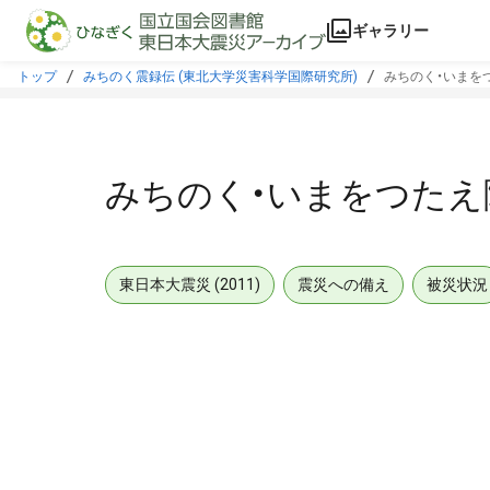
本文に飛ぶ
ギャラリー
トップ
みちのく震録伝 (東北大学災害科学国際研究所)
みちのく・いまをつ
みちのく・いまをつたえ隊
東日本大震災 (2011)
震災への備え
被災状況
メタデータ