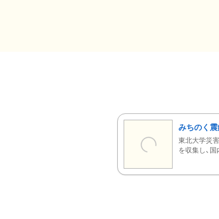
みちのく震
東北大学災害
を収集し、国