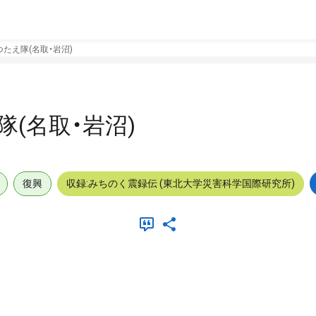
たえ隊(名取・岩沼)
(名取・岩沼)
復興
収録:みちのく震録伝 (東北大学災害科学国際研究所)