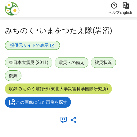
本文に飛ぶ
ヘルプ
English
みちのく・いまをつたえ隊(岩沼)
提供元サイトで表示
東日本大震災 (2011)
震災への備え
被災状況
復興
収録:みちのく震録伝 (東北大学災害科学国際研究所)
この画像に似た画像を探す