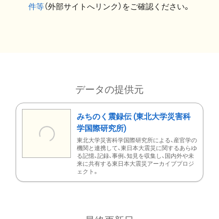
件等
（外部サイトへリンク）をご確認ください。
データの提供元
みちのく震録伝 (東北大学災害科
学国際研究所)
東北大学災害科学国際研究所による、産官学の
機関と連携して、東日本大震災に関するあらゆ
る記憶、記録、事例、知見を収集し、国内外や未
来に共有する東日本大震災アーカイブプロジ
ェクト。