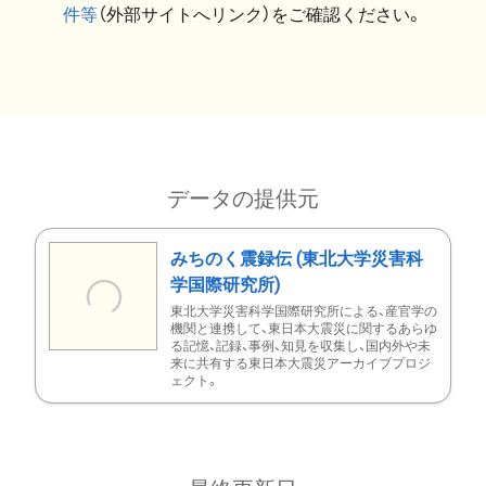
件等
（外部サイトへリンク）をご確認ください。
データの提供元
みちのく震録伝 (東北大学災害科
学国際研究所)
東北大学災害科学国際研究所による、産官学の
機関と連携して、東日本大震災に関するあらゆ
る記憶、記録、事例、知見を収集し、国内外や未
来に共有する東日本大震災アーカイブプロジ
ェクト。