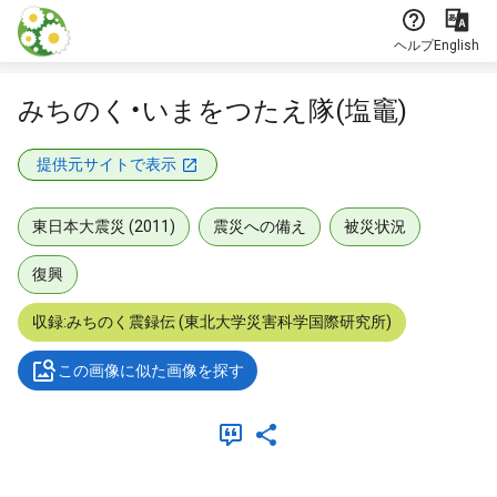
本文に飛ぶ
ヘルプ
English
みちのく・いまをつたえ隊(塩竈)
提供元サイトで表示
東日本大震災 (2011)
震災への備え
被災状況
復興
収録:みちのく震録伝 (東北大学災害科学国際研究所)
この画像に似た画像を探す