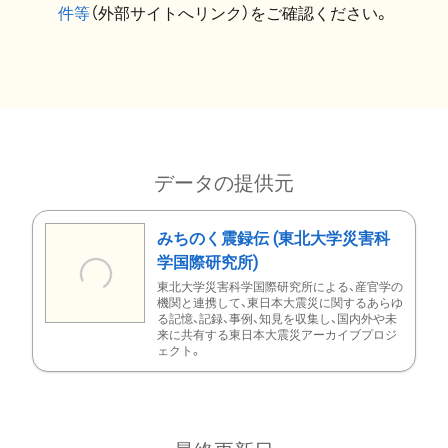
件等
（外部サイトへリンク）をご確認ください。
データの提供元
みちのく震録伝 (東北大学災害科
学国際研究所)
東北大学災害科学国際研究所による、産官学の
機関と連携して、東日本大震災に関するあらゆ
る記憶、記録、事例、知見を収集し、国内外や未
来に共有する東日本大震災アーカイブプロジ
ェクト。