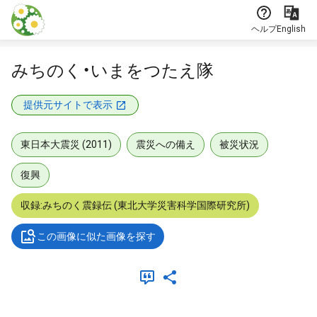
本文に飛ぶ
ヘルプ
English
みちのく・いまをつたえ隊
提供元サイトで表示
東日本大震災 (2011)
震災への備え
被災状況
復興
収録:みちのく震録伝 (東北大学災害科学国際研究所)
この画像に似た画像を探す