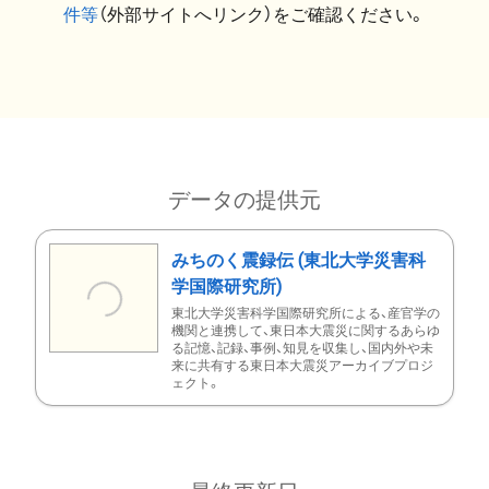
件等
（外部サイトへリンク）をご確認ください。
データの提供元
みちのく震録伝 (東北大学災害科
学国際研究所)
東北大学災害科学国際研究所による、産官学の
機関と連携して、東日本大震災に関するあらゆ
る記憶、記録、事例、知見を収集し、国内外や未
来に共有する東日本大震災アーカイブプロジ
ェクト。