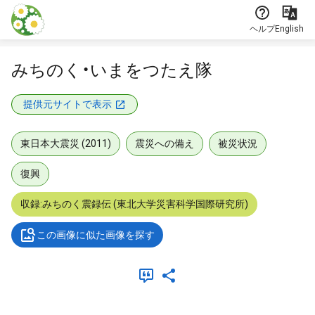
本文に飛ぶ
ヘルプ
English
みちのく・いまをつたえ隊
提供元サイトで表示
東日本大震災 (2011)
震災への備え
被災状況
復興
収録:みちのく震録伝 (東北大学災害科学国際研究所)
この画像に似た画像を探す