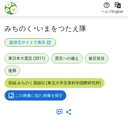
本文に飛ぶ
ヘルプ
English
みちのく・いまをつたえ隊
提供元サイトで表示
東日本大震災 (2011)
震災への備え
被災状況
復興
収録:みちのく震録伝 (東北大学災害科学国際研究所)
この画像に似た画像を探す