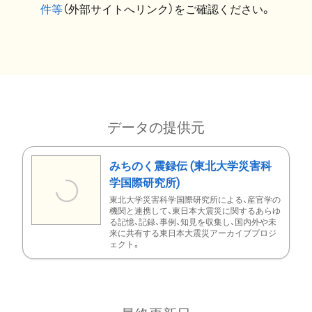
件等
（外部サイトへリンク）をご確認ください。
データの提供元
みちのく震録伝 (東北大学災害科
学国際研究所)
東北大学災害科学国際研究所による、産官学の
機関と連携して、東日本大震災に関するあらゆ
る記憶、記録、事例、知見を収集し、国内外や未
来に共有する東日本大震災アーカイブプロジ
ェクト。