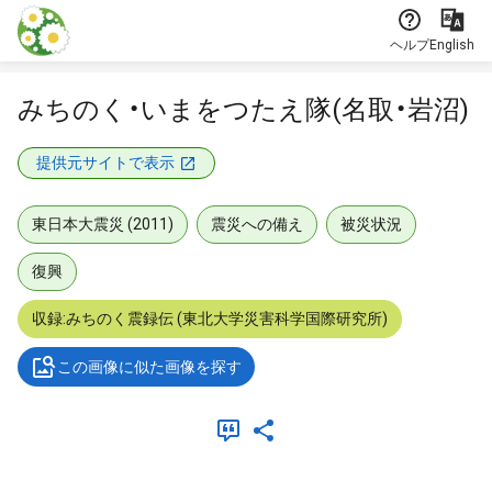
本文に飛ぶ
ヘルプ
English
みちのく・いまをつたえ隊(名取・岩沼)
提供元サイトで表示
東日本大震災 (2011)
震災への備え
被災状況
復興
収録:みちのく震録伝 (東北大学災害科学国際研究所)
この画像に似た画像を探す