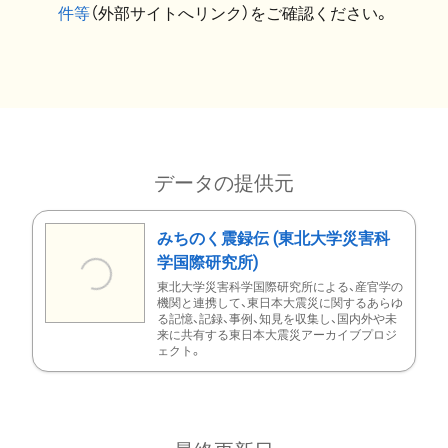
件等
（外部サイトへリンク）をご確認ください。
データの提供元
みちのく震録伝 (東北大学災害科
学国際研究所)
東北大学災害科学国際研究所による、産官学の
機関と連携して、東日本大震災に関するあらゆ
る記憶、記録、事例、知見を収集し、国内外や未
来に共有する東日本大震災アーカイブプロジ
ェクト。