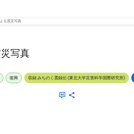
よる震災写真
震災写真
復興
収録:みちのく震録伝 (東北大学災害科学国際研究所)