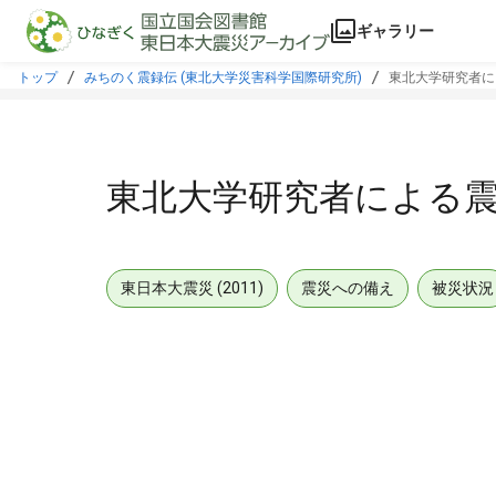
本文に飛ぶ
ギャラリー
トップ
みちのく震録伝 (東北大学災害科学国際研究所)
東北大学研究者に
東北大学研究者による
東日本大震災 (2011)
震災への備え
被災状況
メタデータ