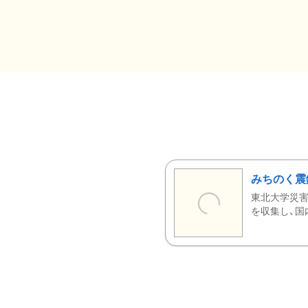
みちのく震
東北大学災害
を収集し、国