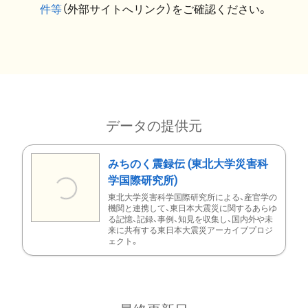
件等
（外部サイトへリンク）をご確認ください。
データの提供元
みちのく震録伝 (東北大学災害科
学国際研究所)
東北大学災害科学国際研究所による、産官学の
機関と連携して、東日本大震災に関するあらゆ
る記憶、記録、事例、知見を収集し、国内外や未
来に共有する東日本大震災アーカイブプロジ
ェクト。