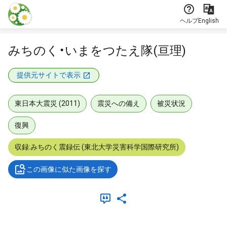
本文に飛ぶ
ヘルプ
English
みちのく・いまをつたえ隊(亘理)
提供元サイトで表示
東日本大震災 (2011)
震災への備え
被災状況
復興
収録:みちのく震録伝 (東北大学災害科学国際研究所)
この画像に似た画像を探す